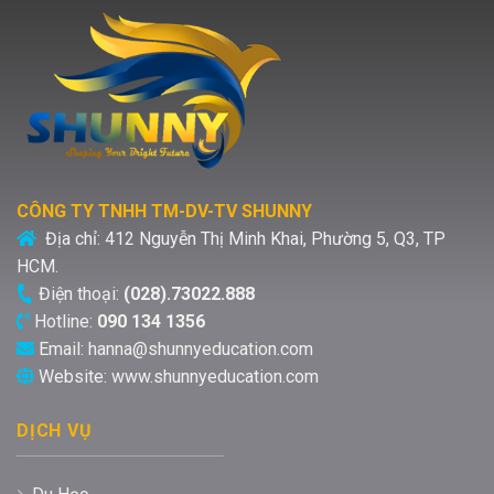
Điện thoại:
(028).73022.888
Hotline:
090 134 1356
Email:
hanna@shunnyeducation.com
Website:
www.shunnyeducation.com
DỊCH VỤ
Du Học
Định cư
Dịch vụ Visa
Copyright 2026 ©
Shunnyeducation.com