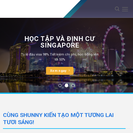
Skip
to
content
LẤY VISA DU HỌC ÚC
HỌC TẬP VÀ ĐỊNH CƯ
THỜI COVID
SINGAPORE
ệ chuyển tiếp visa 98%, với học bổng lên tới 50%
cho toàn khóa học
Tỷ lệ đậu visa 98%.Tiết kiệm chi phí, học bổng lên
tới 50%
Xem ngay
Học bổng lên đến 70%, cơ hội
Xem ngay
chuyển tiếp và nhận bằng đại
học tại Úc chỉ sau 2 năm.
Tìm hiểu thêm
CÙNG SHUNNY KIẾN TẠO MỘT TƯƠNG LAI
TƯƠI SÁNG!