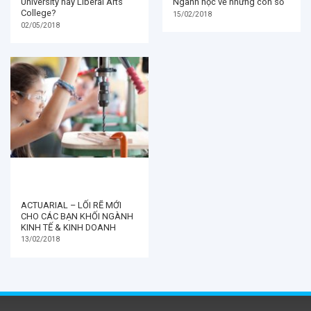
ACTUARIAL – LỐI RẼ MỚI
CHO CÁC BẠN KHỐI NGÀNH
KINH TẾ & KINH DOANH
13/02/2018
CÔNG TY TNHH TM-DV-TV SHUNNY
Địa chỉ:
412 Nguyễn Thị Minh Khai, Phường 5, Q3, TP
HCM.