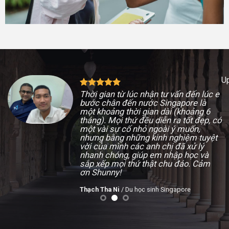
Upload Image...
c e
6
ĐĂNG KÝ TƯ VẤN
, có
yệt
Du học
Định cư
à
m
Họ và tên (*)
Địa chỉ email (*)