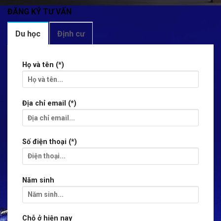
Số điện thoại (*)
Năm sinh
Chỗ ở hiện nay
Bằng cấp cao nhất bạn có là gì?
THPT trở xuống
Cử nhân
Trên Cử nhân
Trình độ tiếng Anh/IELTS/PTE?