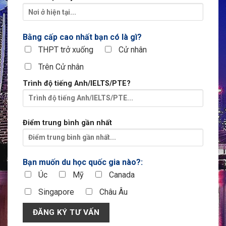
Điểm trung bình gần nhất
Bạn muốn du học quốc gia nào?:
Úc
Mỹ
Canada
Singapore
Châu Âu
TIN NỔI BẬT
Xem tiếp
WEBINAR: “TRẢI NGHIỆM GIÁO DỤC TOÀN CẦU CÙNG AMITY
GLOBAL INSTITUTE”