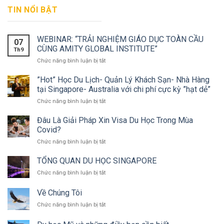
TIN NỔI BẬT
WEBINAR: “TRẢI NGHIỆM GIÁO DỤC TOÀN CẦU
07
CÙNG AMITY GLOBAL INSTITUTE”
Th9
Chức năng bình luận bị tắt
ở
WEBINAR:
“TRẢI
”Hot” Học Du Lịch- Quản Lý Khách Sạn- Nhà Hàng
NGHIỆM
tại Singapore- Australia với chi phí cực kỳ ”hạt dẻ”
GIÁO
Chức năng bình luận bị tắt
ở
DỤC
”Hot”
TOÀN
Học
Đâu Là Giải Pháp Xin Visa Du Học Trong Mùa
CẦU
Du
Covid?
CÙNG
Lịch-
AMITY
Chức năng bình luận bị tắt
ở
Quản
GLOBAL
Đâu
Lý
INSTITUTE”
Là
TỔNG QUAN DU HỌC SINGAPORE
Khách
Giải
Sạn-
Chức năng bình luận bị tắt
ở
Pháp
Nhà
TỔNG
Xin
Hàng
QUAN
Về Chúng Tôi
Visa
tại
DU
Du
Singapore-
Chức năng bình luận bị tắt
ở
HỌC
Học
Australia
Về
SINGAPORE
Trong
với
Chúng