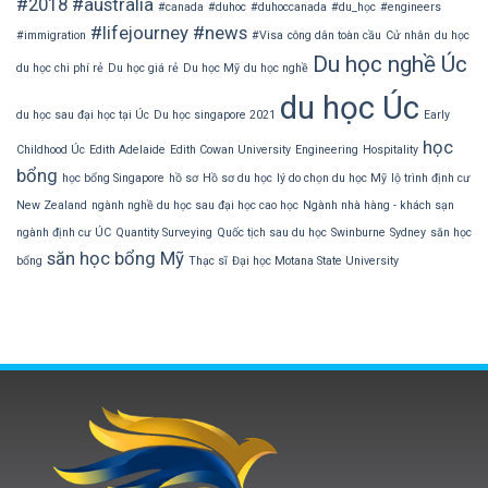
#2018
#australia
#canada
#duhoc
#duhoccanada
#du_học
#engineers
#lifejourney
#news
#immigration
#Visa
công dân toàn cầu
Cử nhân
du học
Du học nghề Úc
du học chi phí rẻ
Du học giá rẻ
Du học Mỹ
du học nghề
du học Úc
du học sau đại học tại Úc
Du học singapore 2021
Early
học
Childhood Úc
Edith Adelaide
Edith Cowan University
Engineering
Hospitality
bổng
học bổng Singapore
hồ sơ
Hồ sơ du học
lý do chọn du học Mỹ
lộ trình định cư
New Zealand
ngành nghề du học sau đại học cao học
Ngành nhà hàng - khách sạn
ngành định cư ÚC
Quantity Surveying
Quốc tịch sau du học
Swinburne
Sydney
săn học
săn học bổng Mỹ
bổng
Thạc sĩ
Đại học Motana State University