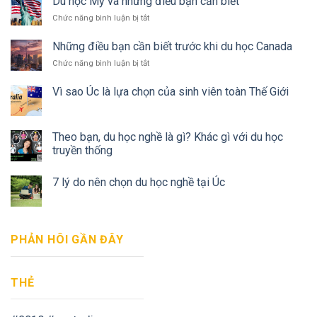
Du học Mỹ và những điều bạn cần biết
Mùa
chi
Tôi
Covid?
Chức năng bình luận bị tắt
ở
phí
Du
cực
học
kỳ
Những điều bạn cần biết trước khi du học Canada
Mỹ
”hạt
Chức năng bình luận bị tắt
ở
và
dẻ”
Những
những
điều
Vì sao Úc là lựa chọn của sinh viên toàn Thế Giới
điều
bạn
bạn
cần
cần
biết
biết
Theo bạn, du học nghề là gì? Khác gì với du học
trước
khi
truyền thống
du
học
7 lý do nên chọn du học nghề tại Úc
Canada
PHẢN HÔI GẦN ĐÂY
THẺ