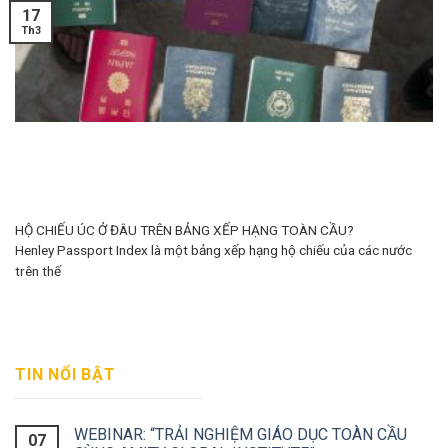
17
Th3
HỘ CHIẾU ÚC Ở ĐÂU TRÊN BẢNG XẾP HẠNG TOÀN CẦU?
Henley Passport Index là một bảng xếp hạng hộ chiếu của các nước
trên thế
TIN NỔI BẬT
WEBINAR: “TRẢI NGHIỆM GIÁO DỤC TOÀN CẦU
07