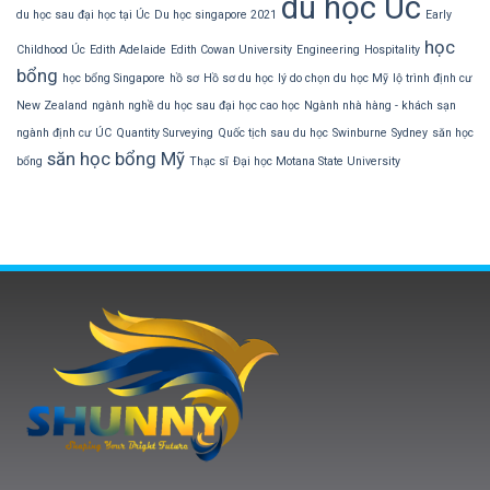
du học Úc
du học sau đại học tại Úc
Du học singapore 2021
Early
học
Childhood Úc
Edith Adelaide
Edith Cowan University
Engineering
Hospitality
bổng
học bổng Singapore
hồ sơ
Hồ sơ du học
lý do chọn du học Mỹ
lộ trình định cư
New Zealand
ngành nghề du học sau đại học cao học
Ngành nhà hàng - khách sạn
ngành định cư ÚC
Quantity Surveying
Quốc tịch sau du học
Swinburne
Sydney
săn học
săn học bổng Mỹ
bổng
Thạc sĩ
Đại học Motana State University