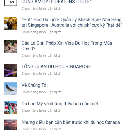
CÙNG AMITY GLOBAL INSTITUTE”
Th9
Chức năng bình luận bị tắt
ở
WEBINAR:
“TRẢI
”Hot” Học Du Lịch- Quản Lý Khách Sạn- Nhà Hàng
NGHIỆM
tại Singapore- Australia với chi phí cực kỳ ”hạt dẻ”
GIÁO
Chức năng bình luận bị tắt
ở
DỤC
”Hot”
TOÀN
Học
Đâu Là Giải Pháp Xin Visa Du Học Trong Mùa
CẦU
Du
Covid?
CÙNG
Lịch-
AMITY
Chức năng bình luận bị tắt
ở
Quản
GLOBAL
Đâu
Lý
INSTITUTE”
Là
TỔNG QUAN DU HỌC SINGAPORE
Khách
Giải
Sạn-
Chức năng bình luận bị tắt
ở
Pháp
Nhà
TỔNG
Xin
Hàng
QUAN
Về Chúng Tôi
Visa
tại
DU
Du
Singapore-
Chức năng bình luận bị tắt
ở
HỌC
Học
Australia
Về
SINGAPORE
Trong
với
Chúng
Du học Mỹ và những điều bạn cần biết
Mùa
chi
Tôi
Covid?
Chức năng bình luận bị tắt
ở
phí
Du
cực
học
kỳ
Những điều bạn cần biết trước khi du học Canada
Mỹ
”hạt
Chức năng bình luận bị tắt
ở