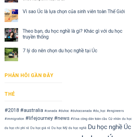
và
dẻ”
Những
những
điều
Vì sao Úc là lựa chọn của sinh viên toàn Thế Giới
điều
bạn
bạn
cần
cần
biết
biết
Theo bạn, du học nghề là gì? Khác gì với du học
trước
khi
truyền thống
du
học
7 lý do nên chọn du học nghề tại Úc
Canada
PHẢN HÔI GẦN ĐÂY
THẺ
#2018
#australia
#canada
#duhoc
#duhoccanada
#du_học
#engineers
#lifejourney
#news
#immigration
#Visa
công dân toàn cầu
Cử nhân
du học
Du học nghề Úc
du học chi phí rẻ
Du học giá rẻ
Du học Mỹ
du học nghề