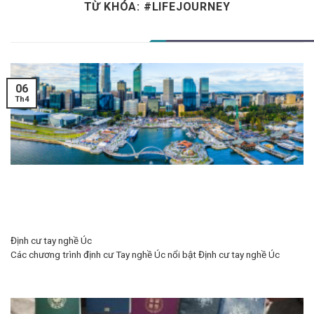
TỪ KHÓA:
#LIFEJOURNEY
Skip
to
content
06
Th4
Định cư tay nghề Úc
Các chương trình định cư Tay nghề Úc nổi bật Định cư tay nghề Úc